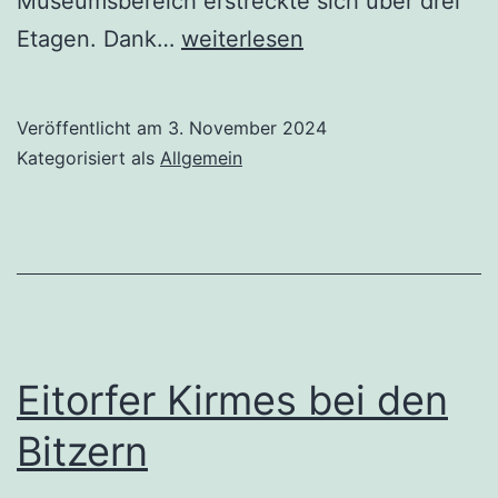
Museumsbereich erstreckte sich über drei
Seniorenausflug
Etagen. Dank…
weiterlesen
nach
Mondorf
Veröffentlicht am
3. November 2024
Kategorisiert als
Allgemein
Eitorfer Kirmes bei den
Bitzern