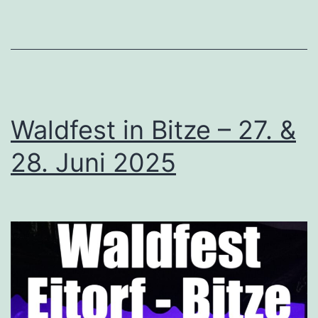
und
27.
Juni
Waldfest in Bitze – 27. &
28. Juni 2025