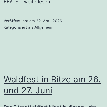
Waldfest
BEATS…
weiterlesen
Eitorf-
Bitze
Veröffentlicht am
22. April 2026
2026
Kategorisiert als
Allgemein
Waldfest in Bitze am 26.
und 27. Juni
Das Bitzer Waldfest klingt in diesem Jahr