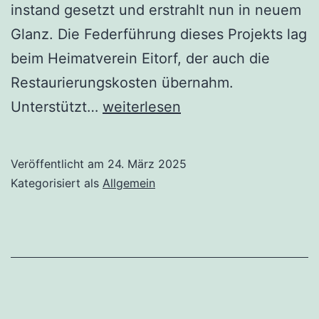
instand gesetzt und erstrahlt nun in neuem
Glanz. Die Federführung dieses Projekts lag
beim Heimatverein Eitorf, der auch die
Restaurierungskosten übernahm.
Einweihung
Unterstützt…
weiterlesen
des
restaurierten
Veröffentlicht am
24. März 2025
Kreuzes
Kategorisiert als
Allgemein
in
Bitze