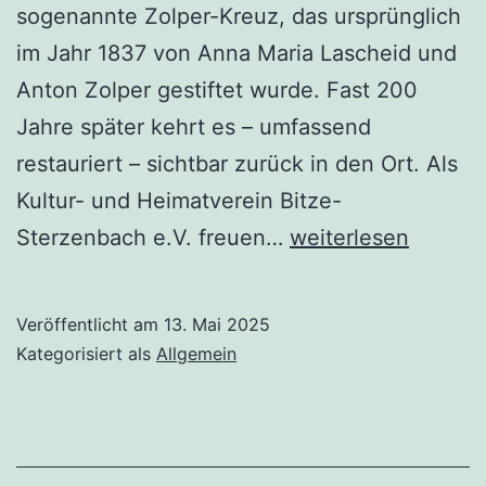
sogenannte Zolper-Kreuz, das ursprünglich
im Jahr 1837 von Anna Maria Lascheid und
Anton Zolper gestiftet wurde. Fast 200
Jahre später kehrt es – umfassend
restauriert – sichtbar zurück in den Ort. Als
Kultur- und Heimatverein Bitze-
Ein
Sterzenbach e.V. freuen…
weiterlesen
Zeichen
kehrt
Veröffentlicht am
13. Mai 2025
zurück:
Kategorisiert als
Allgemein
Kreuz
in
Bitze