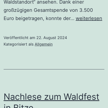
Waldstandort“ ansehen. Dank einer
großzügigen Gesamtspende von 3.500
Spende
Euro beigetragen, konnte der…
weiterlesen
für
die
Veröffentlicht am
22. August 2024
Bitzer
Kategorisiert als
Allgemein
Schlümpfe
Nachlese zum Waldfest
in Bitze